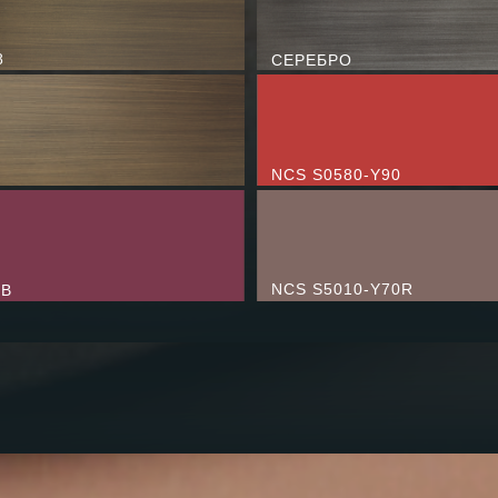
8
СЕРЕБРО
NCS S0580-Y90
NCS S5010-Y70R
0B