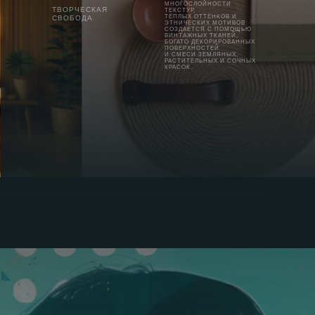
МНОГОСЛОЙНОСТИ
ТВОРЧЕСКАЯ
ТЕКСТУР,
ТЁПЛЫХ ОТТЕНКОВ И
СВОБОДА
ЭТНИЧЕСКИХ МОТИВОВ
СОЗДАЁТСЯ С ПОМОЩЬЮ
ВИНТАЖНЫХ ТКАНЕЙ,
БОГАТО ДЕКОРИРОВАННЫХ
ПОВЕРХНОСТЕЙ
И СМЕСИ ЗЕМЛЯНЫХ,
РАСТИТЕЛЬНЫХ И СОЧНЫХ
КРАСОК.