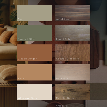
Aged Larch
Elm
Capulet Olive
Liquid Ash
Glazed Ginger
Copper Crocodile
Biscuit
Alba Oak
Whitecap Gray
Metallic Spruce
ПРАЗДНИК