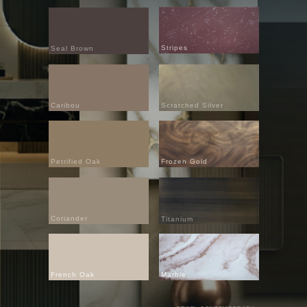
Stripes
Seal Brown
Caribou
Scratched Silver
Petrified Oak
Frozen Gold
Coriander
Titanium
French Oak
Marble