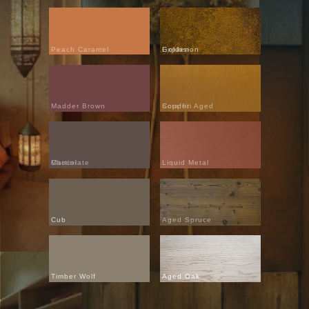
Peach Caramel
Golden Explosion
Madder Brown
Scraffiti Aged Copper
Chocolate Martini
Liquid Metal
Cub
Aged Spruce
Timber Wolf
Aged Oak