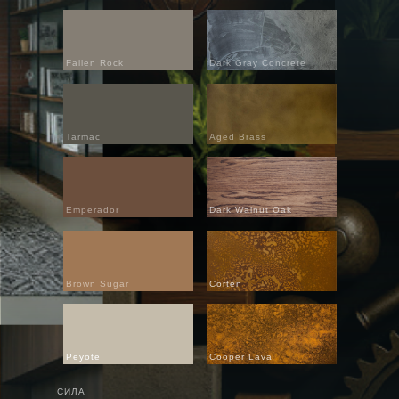
Fallen Rock
Dark Gray Concrete
Tarmac
Aged Brass
Emperador
Dark Walnut Oak
Brown Sugar
Corten
Peyote
Cooper Lava
СИЛА