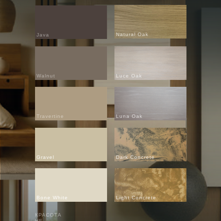
Natural Oak
Java
Walnut
Luce Oak
Travertine
Luna Oak
Gravel
Dark Concrete
Bone White
Light Concrete
КРАСОТА
НЕ