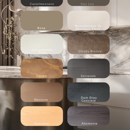
Castelmezzano
San Leo
Montemerano Di
Bosa
Manciano Flock
Locorotondo
Cloudy Bronze
Flock
Corten
Serravale
Dark Gray
Montone
Concrete
Specchia
Altomonte