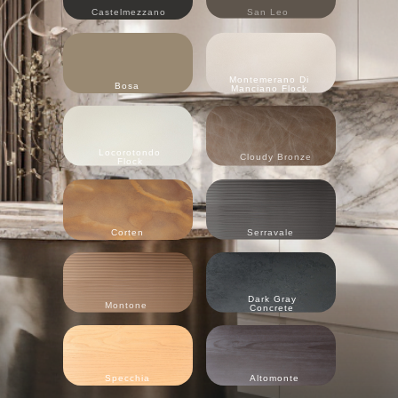
Castelmezzano
San Leo
Montemerano Di
Bosa
Manciano Flock
Locorotondo
Cloudy Bronze
Flock
Corten
Serravale
Dark Gray
Montone
Concrete
Specchia
Altomonte